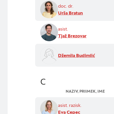
doc. dr.
Piškotki za učinkovi
Urša Bratun
S temi piškotki štej
delovanja našega spl
asist.
priljubljena, in opa
Tjaž Brezovar
zbirajo, so združeni
naše spletno mesto.
Džemila Budimlić
Piškotki za ciljno us
Te piškotke nastavijo
C
za izdelavo profila v
spletnih mestih. Pri
NAZIV, PRIIMEK, IME
zavrnete uporabo teh
asist. razisk.
Eva Cepec