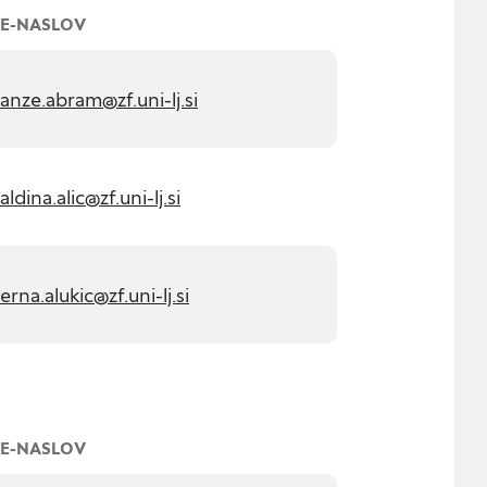
E-NASLOV
anze.abram@zf.uni-lj.si
aldina.alic@zf.uni-lj.si
erna.alukic@zf.uni-lj.si
E-NASLOV