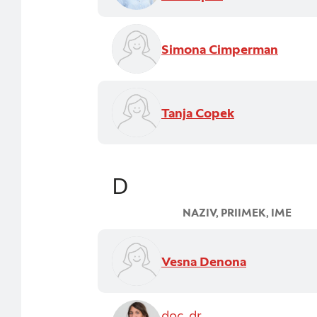
Zavrni vse
Simona Cimperman
Tanja Copek
D
NAZIV, PRIIMEK, IME
Vesna Denona
doc. dr.