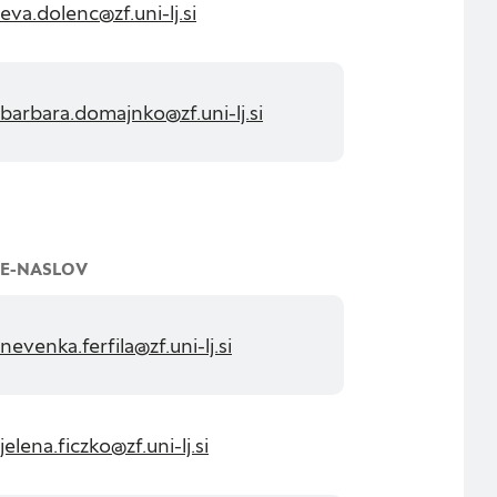
eva.dolenc@zf.uni-lj.si
barbara.domajnko@zf.uni-lj.si
E-NASLOV
nevenka.ferfila@zf.uni-lj.si
jelena.ficzko@zf.uni-lj.si