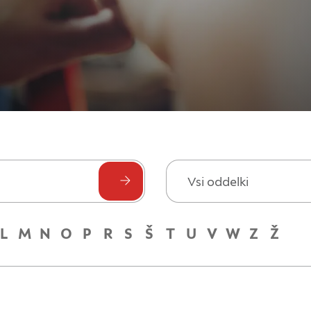
Vsi oddelki
L
M
N
O
P
R
S
Š
T
U
V
W
Z
Ž