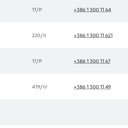
17/P
+386 1 300 11 64
220/II
+386 1 300 11 621
17/P
+386 1 300 11 67
419/IV
+386 1 300 11 49
 piškotkov