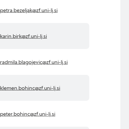
petra.bezeljak@zf.uni-lj.si
z vašega brskalnika,
vitve, vašo napravo
karin.birk@zf.uni-lj.si
rmacije običajno ne
eno spletno
na kategorij, da si
st piškotkov vpliva
radmila.blagojevic@zf.uni-lj.si
Vedno aktivni
klemen.bohinc@zf.uni-lj.si
če izklopiti.
htev, na primer
peter.bohinc@zf.uni-lj.si
 da brskalnik blokira
e bodo delovali.