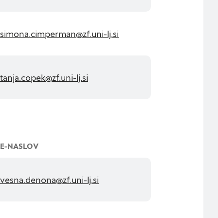
DOVOLI VSE
simona.cimperman@zf.uni-lj.si
tanja.copek@zf.uni-lj.si
E-NASLOV
vesna.denona@zf.uni-lj.si