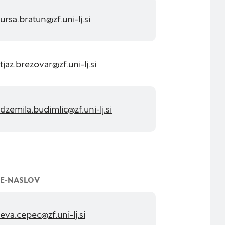
Išči
ursa.bratun@zf.uni-lj.si
činkovitost
n najmanj
tjaz.brezovar@zf.uni-lj.si
i, ki jih piškotki
i, kdaj ste obiskali
dzemila.budimlic@zf.uni-lj.si
jih lahko uporabljajo
 oglasov na drugih
in naprave. Če
E-NASLOV
evanja.
eva.cepec@zf.uni-lj.si