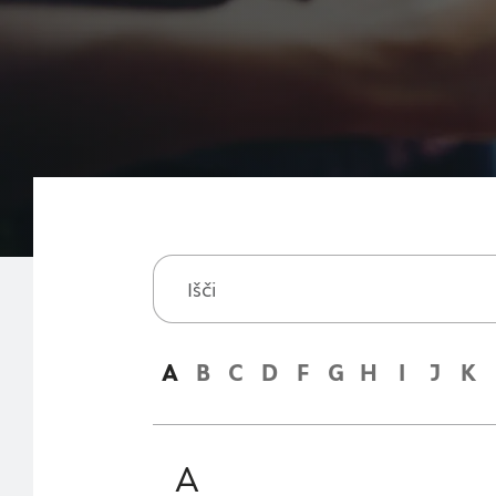
A
B
C
D
F
G
H
I
J
K
A