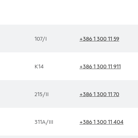
oli spletno mesto, mesto lahko shrani ali pridobi informacije i
škotkov. Te informacije se lahko navezujejo na vas, vaše nasta
107/I
+386 1 300 11 59
še spletno mesto deluje v skladu z vašimi pričakovanji. Te info
o vaše identitete, vendar vam lahko zagotovijo bolj prilagoj
 Nekatere vrste piškotkov lahko zavrnete. Klikajte različna ime
cij in spremenite privzete nastavitve. Blokiranje določenih vr
K14
+386 1 300 11 911
a spletnega mesta in naše storitve.
Več informacij
215/II
+386 1 300 11 70
za delovanje spletnega mesta, zato jih v naših sistemih ni mogo
eni samo kot odziv na vaša dejanja, ki vodijo do storitvenih za
311A/III
+386 1 300 11 404
, prijava ali izpolnjevanje obrazcev. Na voljo imate nastavitev,
opozori na njih. V tem primeru nekateri deli spletnega mesta n