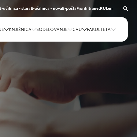
E-učilnica - stara
E-učilnica - nova
E-pošta
Fiori
Intranet
RUL
en
JE
KNJIŽNICA
SODELOVANJE
CVU
FAKULTETA