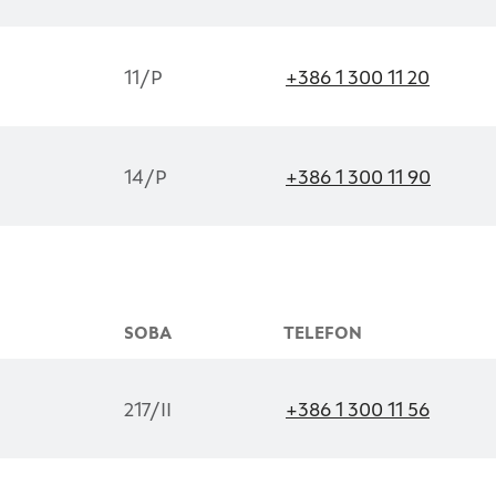
Potrdi moje izbire
11/P
+386 1 300 11 20
14/P
+386 1 300 11 90
SOBA
TELEFON
217/II
+386 1 300 11 56