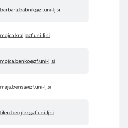
barbara.babnik@zf.uni-lj.si
mojca.kralj@zf.uni-lj.si
mojca.benko@zf.uni-lj.si
maja.bensa@zf.uni-lj.si
tilen.berglez@zf.uni-lj.si