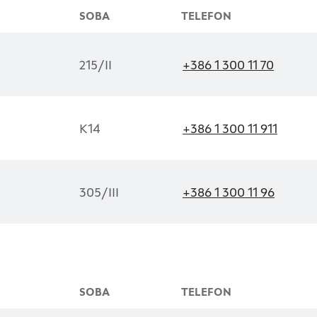
SOBA
TELEFON
215/II
+386 1 300 11 70
K14
+386 1 300 11 911
305/III
+386 1 300 11 96
SOBA
TELEFON