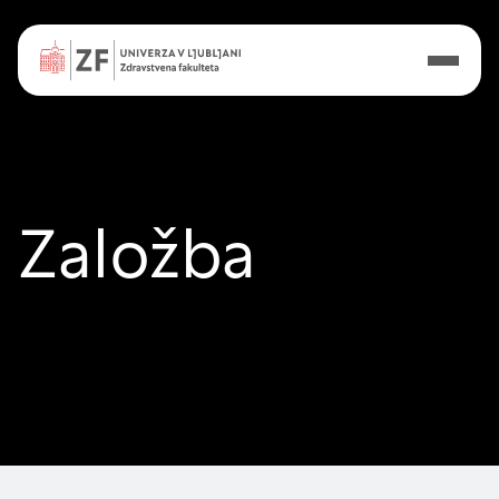
Nastavitve piškotkov
Vaša zasebnost
Ko obiščete katero koli spletno mesto, mesto
lahko shrani ali pridobi informacije iz vašega
Založba
brskalnika, večinoma v obliki piškotkov. Te
informacije se lahko navezujejo na vas, vaše
nastavitve, vašo napravo ali pa skrbijo, da vaše
spletno mesto deluje v skladu z vašimi
pričakovanji. Te informacije običajno ne razkrivajo
neposredno vaše identitete, vendar vam lahko
zagotovijo bolj prilagojeno spletno uporabniško
izkušnjo. Nekatere vrste piškotkov lahko zavrnete.
Klikajte različna imena kategorij, da si ogledate več
informacij in spremenite privzete nastavitve.