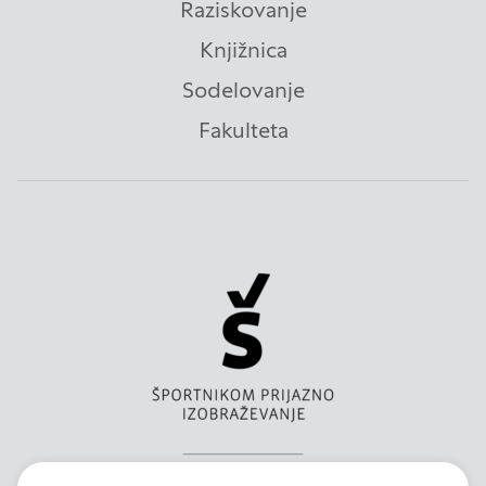
Raziskovanje
edinstveno prepoznavanje vašega brskalnika in
naprave. Če zavrnete uporabo teh piškotkov, ne
Knjižnica
boste deležni našega ciljnega spletnega
oglaševanja.
Sodelovanje
Fakulteta
Zavrni vse
Potrdi moje izbire
DOVOLI VSE