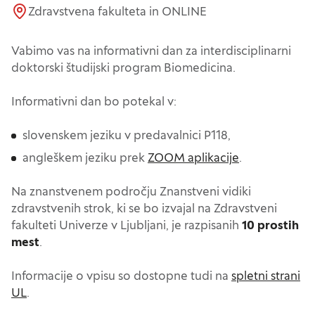
Zdravstvena fakulteta in ONLINE
Blokiranje določenih vrst piškotkov vpliva na vašo
uporabo tega spletnega mesta in naše storitve.
Več informacij
Vabimo vas na informativni dan za interdisciplinarni
doktorski študijski program Biomedicina.
Obvezni piškotki
Vedno aktivni
Informativni dan bo potekal v:
Ti piškotki so nujni za delovanje spletnega mesta,
slovenskem jeziku v predavalnici P118,
zato jih v naših sistemih ni mogoče izklopiti.
angleškem jeziku prek
ZOOM aplikacije
.
Običajno so nastavljeni samo kot odziv na vaša
dejanja, ki vodijo do storitvenih zahtev, na primer
Na znanstvenem področju Znanstveni vidiki
nastavitev zasebnosti, prijava ali izpolnjevanje
zdravstvenih strok, ki se bo izvajal na Zdravstveni
obrazcev. Na voljo imate nastavitev, da brskalnik
fakulteti Univerze v Ljubljani, je razpisanih
10 prostih
blokira te piškotke ali vas opozori na njih. V tem
mest
.
primeru nekateri deli spletnega mesta ne bodo
Iskanje
delovali.
Informacije o vpisu so dostopne tudi na
spletni strani
UL
.
Piškotki za učinkovitost delovanja
Išči