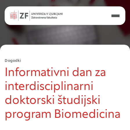
Dogodki
Informativni dan za
interdisciplinarni
doktorski študijski
program Biomedicina