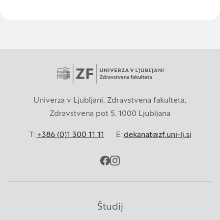
S temi piškotki štejemo obiske in izvor prometa,
da lahko merimo in izboljšamo učinkovitost
delovanja našega spletnega mesta. Z njimi
prepoznamo, katera mesta so najbolj in najmanj
priljubljena, in opazujemo, kako se obiskovalci
pomikajo po spletnem mestu. Podatki, ki jih
piškotki zbirajo, so združeni in anonimni. Če
uporabo teh piškotkov zavrnete, ne bomo vedeli,
Univerza v Ljubljani, Zdravstvena fakulteta,
kdaj ste obiskali naše spletno mesto.
Zdravstvena pot 5, 1000 Ljubljana
T:
+386 (0)1 300 11 11
E:
dekanat@zf.uni-lj.si
Piškotki za ciljno usmerjenost
Te piškotke nastavijo naši oglaševalski partnerji.
facebook
instagram
Partnerska oglaševalska podjetja jih lahko
uporabljajo za izdelavo profila vaših interesov, ki ga
nato uporabijo za prikazovanje ustreznih oglasov
Študij
na drugih spletnih mestih. Pri delu uporabljajo