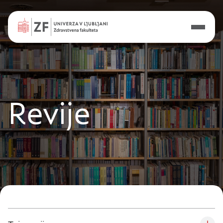
Nastavitve piškotkov
Revije
Vaša zasebnost
Ko obiščete katero koli spletno mesto, mesto
lahko shrani ali pridobi informacije iz vašega
brskalnika, večinoma v obliki piškotkov. Te
informacije se lahko navezujejo na vas, vaše
nastavitve, vašo napravo ali pa skrbijo, da vaše
spletno mesto deluje v skladu z vašimi
pričakovanji. Te informacije običajno ne razkrivajo
neposredno vaše identitete, vendar vam lahko
zagotovijo bolj prilagojeno spletno uporabniško