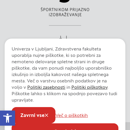
uporabljajo za izdelavo profila vaših interesov, ki ga
nato uporabijo za prikazovanje ustreznih oglasov
na drugih spletnih mestih. Pri delu uporabljajo
edinstveno prepoznavanje vašega brskalnika in
naprave. Če zavrnete uporabo teh piškotkov, ne
boste deležni našega ciljnega spletnega
oglaševanja.
Univerza v Ljubljani, Zdravstvena fakulteta
uporablja nujne piškotke, ki so potrebni za
nemoteno delovanje spletne strani in druge
piškotke, da vam ponudi najboljšo uporabniško
izkušnjo in izboljša kakovost našega spletnega
Zavrni vse
mesta. Več o varstvu osebnih podatkov je na
voljo v
Politiki zasebnosti
in
Politiki piškotkov
.
Potrdi moje izbire
Piškotke lahko s klikom na spodnjo povezavo tudi
Intranet
E-pošta
Fiori
Dokumentni sistem
Izjava o dostopnosti
upravljate.
Pravno obvestilo
Politika zasebnosti
Politika piškotkov
DOVOLI VSE
Open toolbar
Nastavitve piškotkov
Zavrni vse
Več o piškotkih