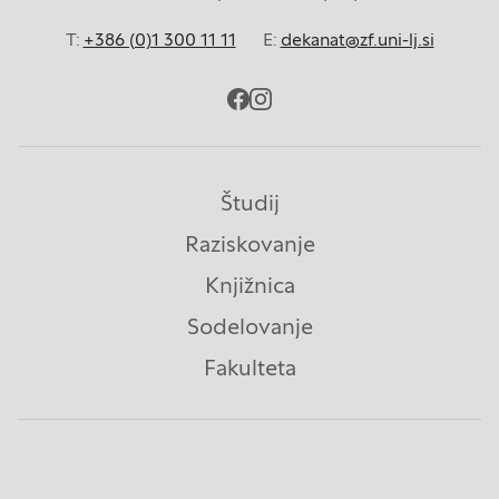
T:
+386 (0)1 300 11 11
E:
dekanat@zf.uni-lj.si
facebook
instagram
Študij
Raziskovanje
Knjižnica
Sodelovanje
Fakulteta