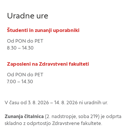
Uradne ure
Študenti in zunanji uporabniki
Od PON do PET
Nastavitve piškotkov
8.30 – 14.30
Zaposleni na Zdravstveni fakulteti
Vaša zasebnost
Od PON do PET
7.00 – 14.30
Ko obiščete katero koli spletno mesto, mesto
lahko shrani ali pridobi informacije iz vašega
brskalnika, večinoma v obliki piškotkov. Te
informacije se lahko navezujejo na vas, vaše
V času od 3. 8. 2026 – 14. 8. 2026 ni uradnih ur.
nastavitve, vašo napravo ali pa skrbijo, da vaše
spletno mesto deluje v skladu z vašimi
Zunanja čitalnica
(2. nadstropje, soba 219) je odprta
pričakovanji. Te informacije običajno ne razkrivajo
skladno z odprtostjo Zdravstvene fakultete.