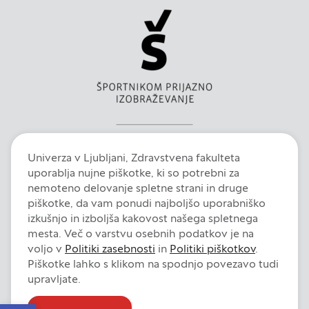
Univerza v Ljubljani, Zdravstvena fakulteta
uporablja nujne piškotke, ki so potrebni za
nemoteno delovanje spletne strani in druge
piškotke, da vam ponudi najboljšo uporabniško
izkušnjo in izboljša kakovost našega spletnega
mesta. Več o varstvu osebnih podatkov je na
voljo v
Politiki zasebnosti
in
Politiki piškotkov
.
Piškotke lahko s klikom na spodnjo povezavo tudi
upravljate.
Intranet
E-pošta
Fiori
Dokumentni sistem
Izjava o dostopnosti