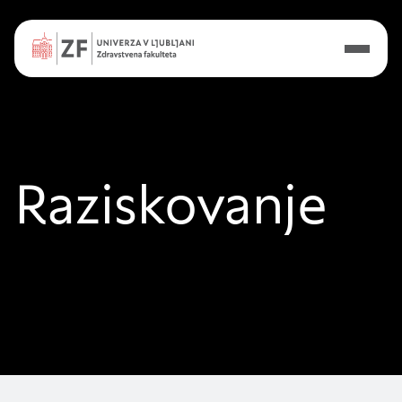
Nastavitve piškotkov
Vaša zasebnost
Ko obiščete katero koli spletno mesto, mesto
lahko shrani ali pridobi informacije iz vašega
Raziskovanje
brskalnika, večinoma v obliki piškotkov. Te
informacije se lahko navezujejo na vas, vaše
nastavitve, vašo napravo ali pa skrbijo, da vaše
spletno mesto deluje v skladu z vašimi
pričakovanji. Te informacije običajno ne razkrivajo
neposredno vaše identitete, vendar vam lahko
zagotovijo bolj prilagojeno spletno uporabniško
izkušnjo. Nekatere vrste piškotkov lahko zavrnete.
Klikajte različna imena kategorij, da si ogledate več
informacij in spremenite privzete nastavitve.