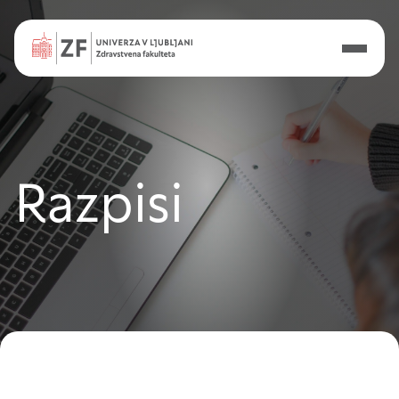
Nastavitve piškotkov
Razpisi
Vaša zasebnost
Ko obiščete katero koli spletno mesto, mesto
lahko shrani ali pridobi informacije iz vašega
brskalnika, večinoma v obliki piškotkov. Te
informacije se lahko navezujejo na vas, vaše
nastavitve, vašo napravo ali pa skrbijo, da vaše
spletno mesto deluje v skladu z vašimi
pričakovanji. Te informacije običajno ne razkrivajo