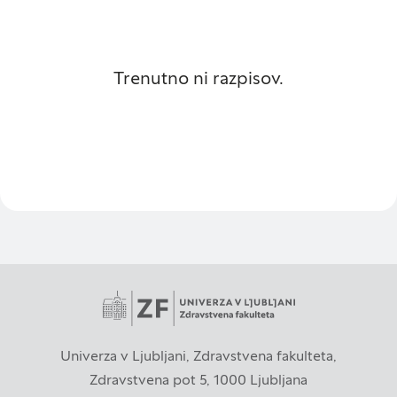
neposredno vaše identitete, vendar vam lahko
zagotovijo bolj prilagojeno spletno uporabniško
izkušnjo. Nekatere vrste piškotkov lahko zavrnete.
Klikajte različna imena kategorij, da si ogledate več
Trenutno ni razpisov.
informacij in spremenite privzete nastavitve.
Blokiranje določenih vrst piškotkov vpliva na vašo
uporabo tega spletnega mesta in naše storitve.
Več informacij
Obvezni piškotki
Vedno aktivni
Ti piškotki so nujni za delovanje spletnega mesta,
zato jih v naših sistemih ni mogoče izklopiti.
Običajno so nastavljeni samo kot odziv na vaša
dejanja, ki vodijo do storitvenih zahtev, na primer
nastavitev zasebnosti, prijava ali izpolnjevanje
Univerza v Ljubljani, Zdravstvena fakulteta,
obrazcev. Na voljo imate nastavitev, da brskalnik
Zdravstvena pot 5, 1000 Ljubljana
blokira te piškotke ali vas opozori na njih. V tem