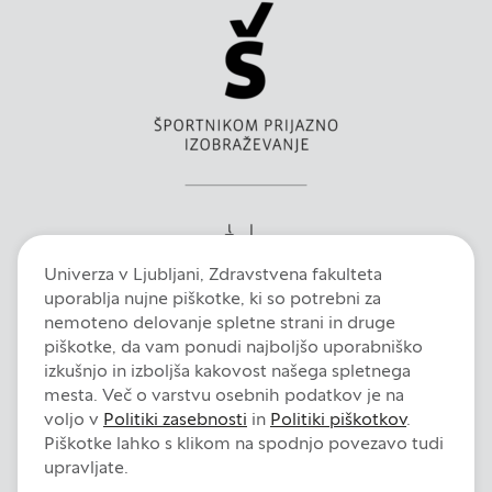
Te piškotke nastavijo naši oglaševalski partnerji.
Partnerska oglaševalska podjetja jih lahko
uporabljajo za izdelavo profila vaših interesov, ki ga
nato uporabijo za prikazovanje ustreznih oglasov
na drugih spletnih mestih. Pri delu uporabljajo
edinstveno prepoznavanje vašega brskalnika in
naprave. Če zavrnete uporabo teh piškotkov, ne
boste deležni našega ciljnega spletnega
oglaševanja.
Univerza v Ljubljani, Zdravstvena fakulteta
uporablja nujne piškotke, ki so potrebni za
nemoteno delovanje spletne strani in druge
Zavrni vse
piškotke, da vam ponudi najboljšo uporabniško
izkušnjo in izboljša kakovost našega spletnega
Potrdi moje izbire
mesta. Več o varstvu osebnih podatkov je na
voljo v
Politiki zasebnosti
in
Politiki piškotkov
.
Piškotke lahko s klikom na spodnjo povezavo tudi
DOVOLI VSE
Intranet
E-pošta
Fiori
Dokumentni sistem
Izjava o dostopnosti
upravljate.
Pravno obvestilo
Politika zasebnosti
Politika piškotkov