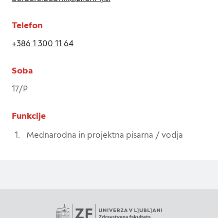
spletno mesto deluje v skladu z vašimi
pričakovanji. Te informacije običajno ne razkrivajo
Telefon
neposredno vaše identitete, vendar vam lahko
zagotovijo bolj prilagojeno spletno uporabniško
+386 1 300 11 64
izkušnjo. Nekatere vrste piškotkov lahko zavrnete.
Klikajte različna imena kategorij, da si ogledate več
Soba
informacij in spremenite privzete nastavitve.
Blokiranje določenih vrst piškotkov vpliva na vašo
17/P
uporabo tega spletnega mesta in naše storitve.
Več informacij
Funkcije
Mednarodna in projektna pisarna / vodja
Obvezni piškotki
Vedno aktivni
Ti piškotki so nujni za delovanje spletnega mesta,
zato jih v naših sistemih ni mogoče izklopiti.
Običajno so nastavljeni samo kot odziv na vaša
dejanja, ki vodijo do storitvenih zahtev, na primer
nastavitev zasebnosti, prijava ali izpolnjevanje