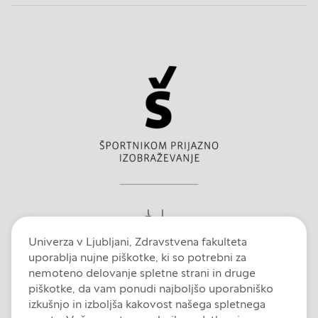
Piškotki za ciljno usmerjenost
Te piškotke nastavijo naši oglaševalski partnerji.
Partnerska oglaševalska podjetja jih lahko
uporabljajo za izdelavo profila vaših interesov, ki ga
nato uporabijo za prikazovanje ustreznih oglasov
na drugih spletnih mestih. Pri delu uporabljajo
edinstveno prepoznavanje vašega brskalnika in
naprave. Če zavrnete uporabo teh piškotkov, ne
boste deležni našega ciljnega spletnega
oglaševanja.
Univerza v Ljubljani, Zdravstvena fakulteta
Zavrni vse
uporablja nujne piškotke, ki so potrebni za
nemoteno delovanje spletne strani in druge
Potrdi moje izbire
piškotke, da vam ponudi najboljšo uporabniško
izkušnjo in izboljša kakovost našega spletnega