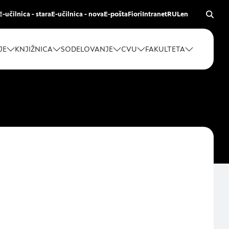
E-učilnica - stara
E-učilnica - nova
E-pošta
Fiori
Intranet
RUL
en
JE
KNJIŽNICA
SODELOVANJE
CVU
FAKULTETA
z vašega brskalnika,
vitve, vašo napravo
rmacije običajno ne
eno spletno
na kategorij, da si