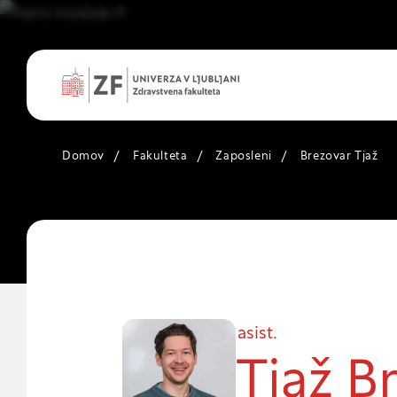
Domov
/
Fakulteta
/
Zaposleni
/
Brezovar Tjaž
Nastavitve
Vaša zasebnost
Ko obiščete katero k
asist.
večinoma v obliki pi
ali pa skrbijo, da va
Tjaž B
razkrivajo neposredn
uporabniško izkušnjo.