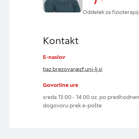
ogledate več informa
Oddelek za fizioterapi
na vašo uporabo teg
Obvezni piškotki
Kontakt
Ti piškotki so nujni 
Običajno so nastavlj
E-naslov
Iskanje
nastavitev zasebnosti
tjaz.brezovar@zf.uni-lj.si
te piškotke ali vas 
Govorilne ure
Piškotki za učinkovi
sreda 13:00 - 14:00 oz. po predhodne
dogovoru prek e-pošte
S temi piškotki štej
delovanja našega spl
priljubljena, in opa
zbirajo, so združeni
naše spletno mesto.