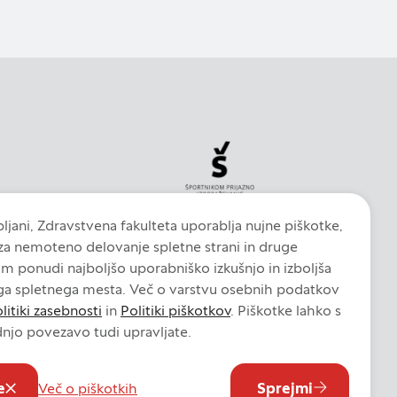
jih lahko uporabljajo
 oglasov na drugih
in naprave. Če
evanja.
ljani, Zdravstvena fakulteta uporablja nujne piškotke,
DOVOLI VSE
 za nemoteno delovanje spletne strani in druge
am ponudi najboljšo uporabniško izkušnjo in izboljša
ga spletnega mesta. Več o varstvu osebnih podatkov
litiki zasebnosti
in
Politiki piškotkov
. Piškotke lahko s
njo povezavo tudi upravljate.
iškotkov
Nastavitve piškotkov
e
Sprejmi
Več o piškotkih