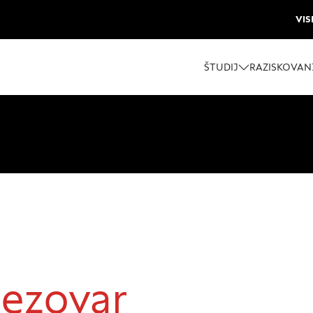
VIS
ŠTUDIJ
RAZISKOVAN
 piškotkov
oli spletno mesto, mesto lahko shrani ali pridobi informacije i
škotkov. Te informacije se lahko navezujejo na vas, vaše nasta
še spletno mesto deluje v skladu z vašimi pričakovanji. Te info
rezovar
o vaše identitete, vendar vam lahko zagotovijo bolj prilagoj
 Nekatere vrste piškotkov lahko zavrnete. Klikajte različna ime