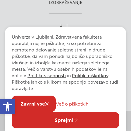
Zavrni vse
Potrdi moje izbire
DOVOLI VSE
Univerza v Ljubljani, Zdravstvena fakulteta
uporablja nujne piškotke, ki so potrebni za
nemoteno delovanje spletne strani in druge
piškotke, da vam ponudi najboljšo uporabniško
izkušnjo in izboljša kakovost našega spletnega
mesta. Več o varstvu osebnih podatkov je na
voljo v
Politiki zasebnosti
in
Politiki piškotkov
.
Piškotke lahko s klikom na spodnjo povezavo tudi
Intranet
E-pošta
Fiori
Dokumentni sistem
Izjava o dostopnosti
upravljate.
Pravno obvestilo
Politika zasebnosti
Politika piškotkov
Open toolbar
Nastavitve piškotkov
Zavrni vse
Več o piškotkih
Sprejmi
© 2026 Univerza v Ljubljani, Zdravstvena fakulteta. Vse pravice
pridržane.