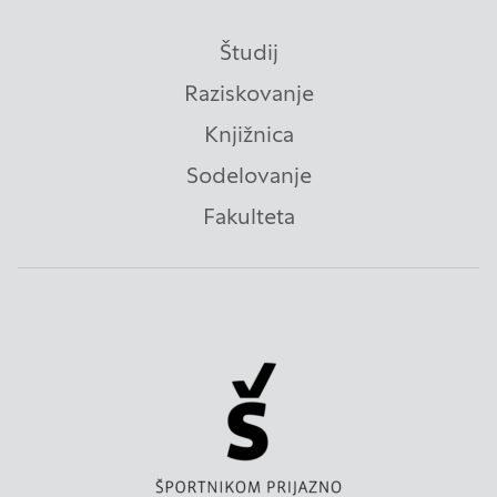
piškotki zbirajo, so združeni in anonimni. Če
uporabo teh piškotkov zavrnete, ne bomo vedeli,
Študij
kdaj ste obiskali naše spletno mesto.
Raziskovanje
Knjižnica
Piškotki za ciljno usmerjenost
Sodelovanje
Te piškotke nastavijo naši oglaševalski partnerji.
Partnerska oglaševalska podjetja jih lahko
Fakulteta
uporabljajo za izdelavo profila vaših interesov, ki ga
nato uporabijo za prikazovanje ustreznih oglasov
na drugih spletnih mestih. Pri delu uporabljajo
edinstveno prepoznavanje vašega brskalnika in
naprave. Če zavrnete uporabo teh piškotkov, ne
boste deležni našega ciljnega spletnega
oglaševanja.