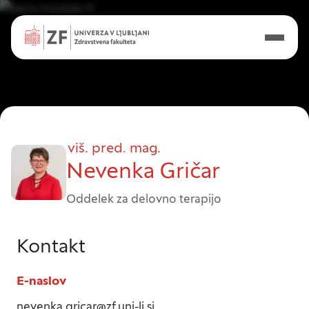
viš. pred. mag.
Nevenka Gričar
Oddelek za delovno terapijo
Nastavitve piškotkov
Kontakt
E-naslov
Vaša zasebnost
nevenka.gricar@zf.uni-lj.si