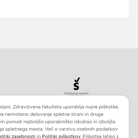
i, kdaj ste obiskali
jih lahko uporabljajo
 oglasov na drugih
in naprave. Če
evanja.
DOVOLI VSE
ljani, Zdravstvena fakulteta uporablja nujne piškotke,
 za nemoteno delovanje spletne strani in druge
am ponudi najboljšo uporabniško izkušnjo in izboljša
ga spletnega mesta. Več o varstvu osebnih podatkov
litiki zasebnosti
in
Politiki piškotkov
. Piškotke lahko s