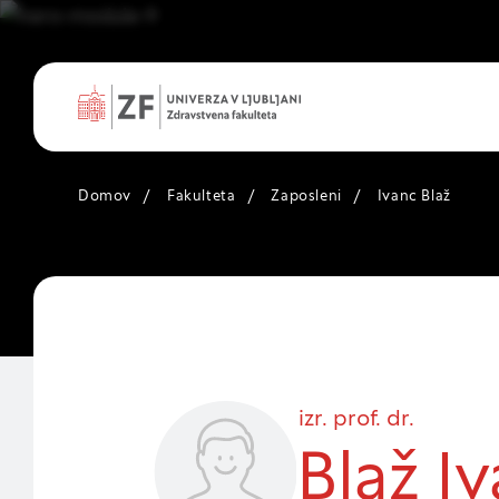
Domov
/
Fakulteta
/
Zaposleni
/
Ivanc Blaž
Nastavitve
Vaša zasebnost
izr. prof. dr.
Ko obiščete katero k
Blaž I
večinoma v obliki pi
ali pa skrbijo, da va