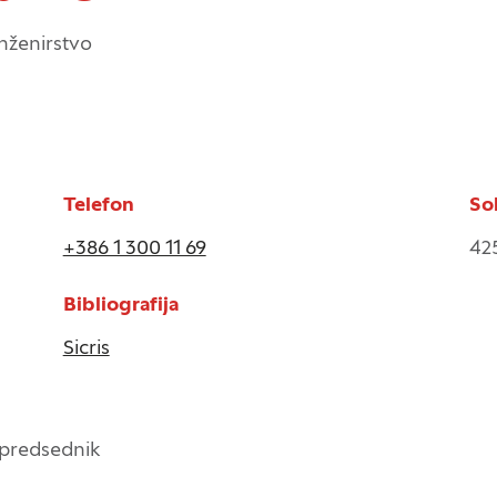
o vaše identitete, vendar vam lahko zagotovijo bolj prilagoj
inženirstvo
 Nekatere vrste piškotkov lahko zavrnete. Klikajte različna ime
cij in spremenite privzete nastavitve. Blokiranje določenih vr
a spletnega mesta in naše storitve.
Več informacij
Telefon
So
za delovanje spletnega mesta, zato jih v naših sistemih ni mogo
+386 1 300 11 69
42
eni samo kot odziv na vaša dejanja, ki vodijo do storitvenih za
, prijava ali izpolnjevanje obrazcev. Na voljo imate nastavitev,
Bibliografija
opozori na njih. V tem primeru nekateri deli spletnega mesta n
Sicris
tost delovanja
emo obiske in izvor prometa, da lahko merimo in izboljšamo u
/ predsednik
etnega mesta. Z njimi prepoznamo, katera mesta so najbolj i
zujemo, kako se obiskovalci pomikajo po spletnem mestu. Podatk