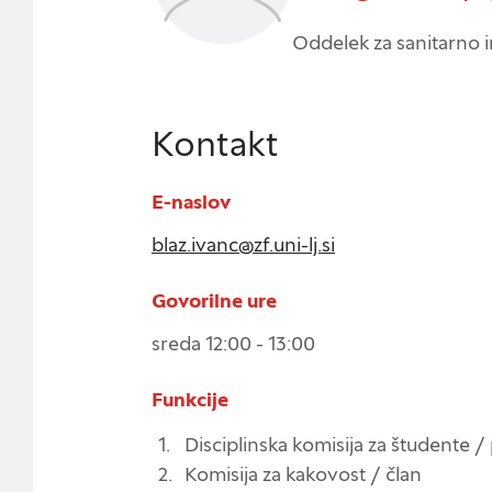
razkrivajo neposredn
Oddelek za sanitarno 
uporabniško izkušnjo.
ogledate več informa
na vašo uporabo teg
Kontakt
Obvezni piškotki
E-naslov
Ti piškotki so nujni 
blaz.ivanc@zf.uni-lj.si
Običajno so nastavlj
Iskanje
nastavitev zasebnosti
Govorilne ure
te piškotke ali vas 
sreda 12:00 - 13:00
Piškotki za učinkovi
Funkcije
S temi piškotki štej
Disciplinska komisija za študente 
delovanja našega spl
Komisija za kakovost / član
priljubljena, in opa