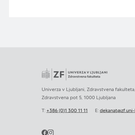
zbirajo, so združeni
naše spletno mesto.
Piškotki za ciljno us
Te piškotke nastavijo
za izdelavo profila v
spletnih mestih. Pri
zavrnete uporabo teh
Univerza v Ljubljani, Zdravstvena fakulteta
Zavrni vse
Zdravstvena pot 5, 1000 Ljubljana
T:
+386 (0)1 300 11 11
E:
dekanat@zf.uni-l