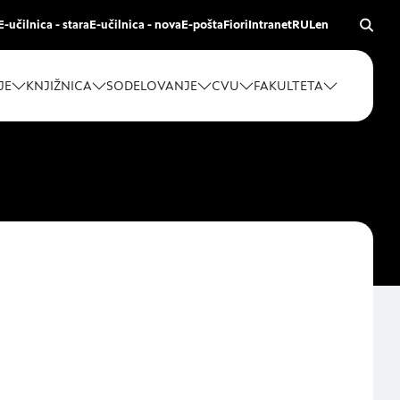
E-učilnica - stara
E-učilnica - nova
E-pošta
Fiori
Intranet
RUL
en
JE
KNJIŽNICA
SODELOVANJE
CVU
FAKULTETA
z vašega brskalnika,
vitve, vašo napravo
rmacije običajno ne