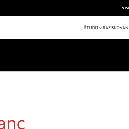
VIS
ŠTUDIJ
RAZISKOVAN
 piškotkov
oli spletno mesto, mesto lahko shrani ali pridobi informacije i
vanc
škotkov. Te informacije se lahko navezujejo na vas, vaše nasta
še spletno mesto deluje v skladu z vašimi pričakovanji. Te info