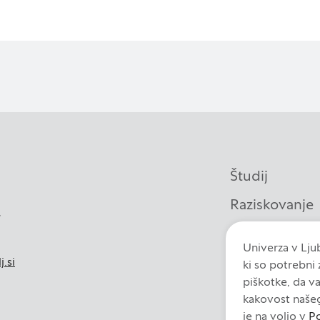
 in anonimni. Če uporabo teh piškotkov zavrnete, ne bomo vedel
merjenost
 naši oglaševalski partnerji. Partnerska oglaševalska podjetja 
aših interesov, ki ga nato uporabijo za prikazovanje ustreznih
 delu uporabljajo edinstveno prepoznavanje vašega brskalnika 
 piškotkov, ne boste deležni našega ciljnega spletnega oglaš
Študij
Raziskovanje
,
Potrdi moje izbire
Knjižnica
Univerza v Ljub
Sodelovanje
j.si
ki so potrebni
piškotke, da v
Fakulteta
kakovost naše
je na voljo v
Po