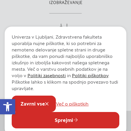
Zavrni vse
Potrdi moje izbire
DOVOLI VSE
Univerza v Ljubljani, Zdravstvena fakulteta
uporablja nujne piškotke, ki so potrebni za
nemoteno delovanje spletne strani in druge
piškotke, da vam ponudi najboljšo uporabniško
izkušnjo in izboljša kakovost našega spletnega
mesta. Več o varstvu osebnih podatkov je na
voljo v
Politiki zasebnosti
in
Politiki piškotkov
.
Piškotke lahko s klikom na spodnjo povezavo tudi
Intranet
E-pošta
Fiori
Dokumentni sistem
Izjava o dostopnosti
upravljate.
Pravno obvestilo
Politika zasebnosti
Politika piškotkov
Open toolbar
Nastavitve piškotkov
Zavrni vse
Več o piškotkih
Sprejmi
© 2026 Univerza v Ljubljani, Zdravstvena fakulteta. Vse pravice
pridržane.