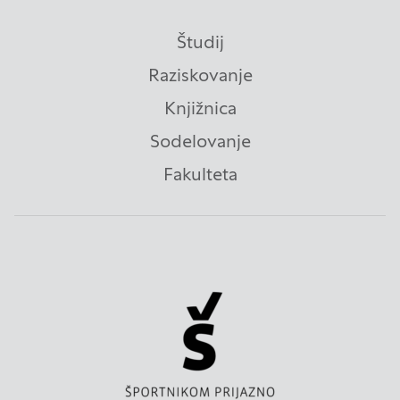
piškotki zbirajo, so združeni in anonimni. Če
uporabo teh piškotkov zavrnete, ne bomo vedeli,
Študij
kdaj ste obiskali naše spletno mesto.
Raziskovanje
Knjižnica
Piškotki za ciljno usmerjenost
Sodelovanje
Te piškotke nastavijo naši oglaševalski partnerji.
Partnerska oglaševalska podjetja jih lahko
Fakulteta
uporabljajo za izdelavo profila vaših interesov, ki ga
nato uporabijo za prikazovanje ustreznih oglasov
na drugih spletnih mestih. Pri delu uporabljajo
edinstveno prepoznavanje vašega brskalnika in
naprave. Če zavrnete uporabo teh piškotkov, ne
boste deležni našega ciljnega spletnega
oglaševanja.