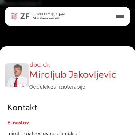
doc. dr.
Miroljub Jakovljević
Oddelek za fizioterapijo
Nastavitve piškotkov
Kontakt
E-naslov
Vaša zasebnost
miroljub.jakovljevic@zf.uni-lj.si