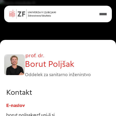
prof. dr.
Borut Poljšak
Oddelek za sanitarno inženirstvo
Nastavitve piškotkov
Kontakt
E-naslov
Vaša zasebnost
borut.poljsak@zf.uni-lj.si