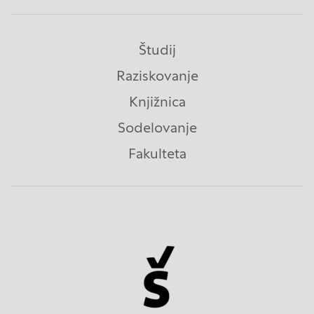
piškotki zbirajo, so združeni in anonimni. Če
uporabo teh piškotkov zavrnete, ne bomo vedeli,
kdaj ste obiskali naše spletno mesto.
Študij
Raziskovanje
Piškotki za ciljno usmerjenost
Knjižnica
Sodelovanje
Te piškotke nastavijo naši oglaševalski partnerji.
Partnerska oglaševalska podjetja jih lahko
Fakulteta
uporabljajo za izdelavo profila vaših interesov, ki ga
nato uporabijo za prikazovanje ustreznih oglasov
na drugih spletnih mestih. Pri delu uporabljajo
edinstveno prepoznavanje vašega brskalnika in
naprave. Če zavrnete uporabo teh piškotkov, ne
boste deležni našega ciljnega spletnega
oglaševanja.