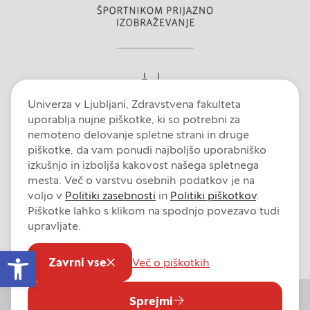
Zavrni vse
Potrdi moje izbire
DOVOLI VSE
Univerza v Ljubljani, Zdravstvena fakulteta
uporablja nujne piškotke, ki so potrebni za
nemoteno delovanje spletne strani in druge
piškotke, da vam ponudi najboljšo uporabniško
izkušnjo in izboljša kakovost našega spletnega
mesta. Več o varstvu osebnih podatkov je na
voljo v
Politiki zasebnosti
in
Politiki piškotkov
.
Piškotke lahko s klikom na spodnjo povezavo tudi
Intranet
E-pošta
Fiori
Dokumentni sistem
Izjava o dostopnosti
upravljate.
Pravno obvestilo
Politika zasebnosti
Politika piškotkov
Open toolbar
Nastavitve piškotkov
Zavrni vse
Več o piškotkih
Sprejmi
© 2026 Univerza v Ljubljani, Zdravstvena fakulteta. Vse pravice