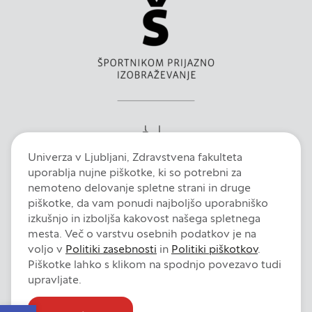
Partnerska oglaševalska podjetja jih lahko
uporabljajo za izdelavo profila vaših interesov, ki ga
nato uporabijo za prikazovanje ustreznih oglasov
na drugih spletnih mestih. Pri delu uporabljajo
edinstveno prepoznavanje vašega brskalnika in
naprave. Če zavrnete uporabo teh piškotkov, ne
boste deležni našega ciljnega spletnega
oglaševanja.
Univerza v Ljubljani, Zdravstvena fakulteta
uporablja nujne piškotke, ki so potrebni za
nemoteno delovanje spletne strani in druge
Zavrni vse
piškotke, da vam ponudi najboljšo uporabniško
izkušnjo in izboljša kakovost našega spletnega
mesta. Več o varstvu osebnih podatkov je na
Potrdi moje izbire
voljo v
Politiki zasebnosti
in
Politiki piškotkov
.
Piškotke lahko s klikom na spodnjo povezavo tudi
DOVOLI VSE
Intranet
E-pošta
Fiori
Dokumentni sistem
Izjava o dostopnosti
upravljate.
Pravno obvestilo
Politika zasebnosti
Politika piškotkov
Open toolbar
Nastavitve piškotkov