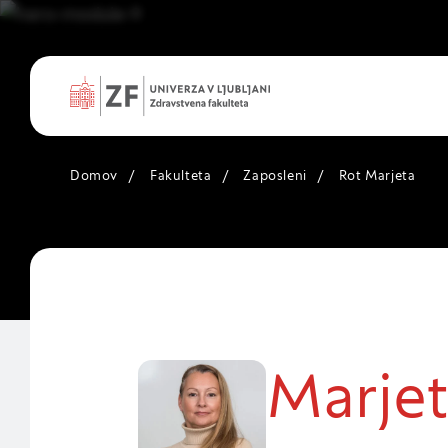
Domov
/
Fakulteta
/
Zaposleni
/
Rot Marjeta
Nastavitve
Vaša zasebnost
Ko obiščete katero k
večinoma v obliki pi
Marjet
ali pa skrbijo, da va
razkrivajo neposredn
uporabniško izkušnjo.