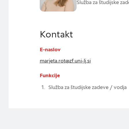
ogledate več informa
Služba za študijske za
na vašo uporabo teg
Obvezni piškotki
Kontakt
Ti piškotki so nujni 
Običajno so nastavlj
E-naslov
Iskanje
nastavitev zasebnosti
marjeta.rot@zf.uni-lj.si
te piškotke ali vas 
Funkcije
Piškotki za učinkovi
Služba za študijske zadeve / vodja
S temi piškotki štej
delovanja našega spl
priljubljena, in opa
zbirajo, so združeni
naše spletno mesto.