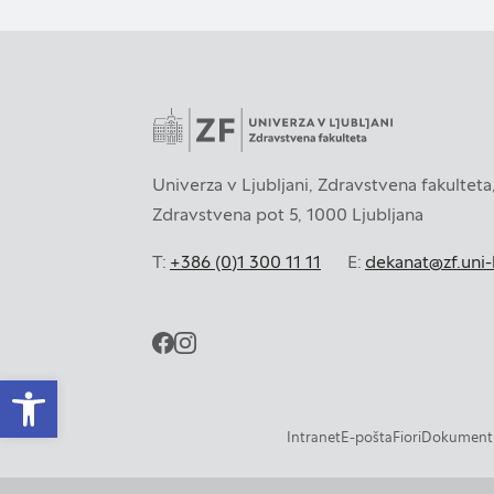
Piškotki za ciljno us
Te piškotke nastavijo
za izdelavo profila v
spletnih mestih. Pri
zavrnete uporabo teh
Univerza v Ljubljani, Zdravstvena fakulteta
Zdravstvena pot 5, 1000 Ljubljana
T:
+386 (0)1 300 11 11
E:
dekanat@zf.uni-l
Zavrni vse
facebook
instagram
Open toolbar
Intranet
E-pošta
Fiori
Dokumentn