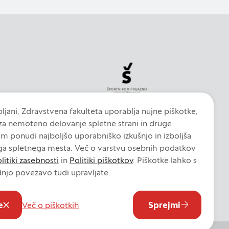
jih lahko uporabljajo
 oglasov na drugih
in naprave. Če
evanja.
ljani, Zdravstvena fakulteta uporablja nujne piškotke,
 za nemoteno delovanje spletne strani in druge
DOVOLI VSE
am ponudi najboljšo uporabniško izkušnjo in izboljša
ga spletnega mesta. Več o varstvu osebnih podatkov
litiki zasebnosti
in
Politiki piškotkov
. Piškotke lahko s
njo povezavo tudi upravljate.
iškotkov
Nastavitve piškotkov
e
Sprejmi
Več o piškotkih