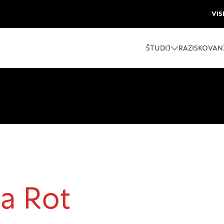
VIS
ŠTUDIJ
RAZISKOVAN
 piškotkov
oli spletno mesto, mesto lahko shrani ali pridobi informacije i
škotkov. Te informacije se lahko navezujejo na vas, vaše nasta
a Rot
še spletno mesto deluje v skladu z vašimi pričakovanji. Te info
o vaše identitete, vendar vam lahko zagotovijo bolj prilagoj
 Nekatere vrste piškotkov lahko zavrnete. Klikajte različna ime