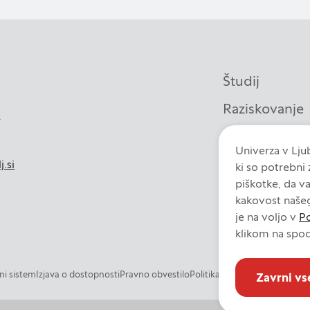
merjenost
 naši oglaševalski partnerji. Partnerska oglaševalska podjetja 
aših interesov, ki ga nato uporabijo za prikazovanje ustreznih
Študij
 delu uporabljajo edinstveno prepoznavanje vašega brskalnika 
Raziskovanje
 piškotkov, ne boste deležni našega ciljnega spletnega oglaš
,
Knjižnica
Univerza v Ljub
Sodelovanje
j.si
ki so potrebni
Potrdi moje izbire
piškotke, da v
Fakulteta
kakovost naše
je na voljo v
Po
klikom na spod
i sistem
Izjava o dostopnosti
Pravno obvestilo
Politika zasebnosti
Politika p
Zavrni vs