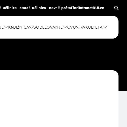
E-učilnica - stara
E-učilnica - nova
E-pošta
Fiori
Intranet
RUL
en
JE
KNJIŽNICA
SODELOVANJE
CVU
FAKULTETA
z vašega brskalnika,
vitve, vašo napravo
rmacije običajno ne
eno spletno
na kategorij, da si