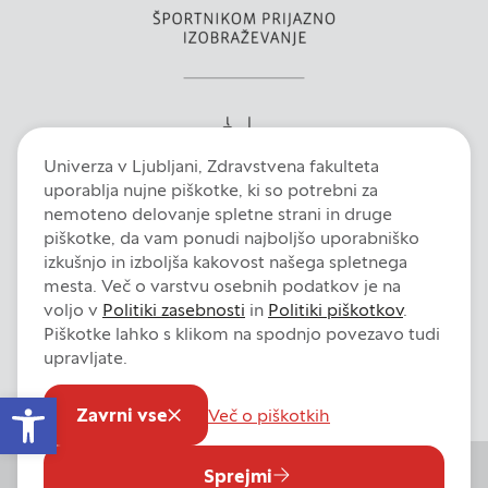
uporabljajo za izdelavo profila vaših interesov, ki ga
nato uporabijo za prikazovanje ustreznih oglasov
na drugih spletnih mestih. Pri delu uporabljajo
edinstveno prepoznavanje vašega brskalnika in
naprave. Če zavrnete uporabo teh piškotkov, ne
boste deležni našega ciljnega spletnega
oglaševanja.
Univerza v Ljubljani, Zdravstvena fakulteta
uporablja nujne piškotke, ki so potrebni za
nemoteno delovanje spletne strani in druge
piškotke, da vam ponudi najboljšo uporabniško
izkušnjo in izboljša kakovost našega spletnega
Zavrni vse
mesta. Več o varstvu osebnih podatkov je na
voljo v
Politiki zasebnosti
in
Politiki piškotkov
.
Potrdi moje izbire
Piškotke lahko s klikom na spodnjo povezavo tudi
Intranet
E-pošta
Fiori
Dokumentni sistem
Izjava o dostopnosti
upravljate.
Pravno obvestilo
Politika zasebnosti
Politika piškotkov
DOVOLI VSE
Open toolbar
Nastavitve piškotkov
Zavrni vse
Več o piškotkih
Sprejmi
© 2026 Univerza v Ljubljani, Zdravstvena fakulteta. Vse pravice