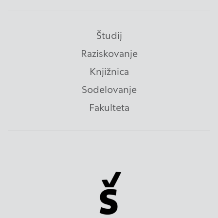
Piškotki za učinkovitost delovanja
Išči
Študij
S temi piškotki štejemo obiske in izvor prometa,
Raziskovanje
da lahko merimo in izboljšamo učinkovitost
Knjižnica
delovanja našega spletnega mesta. Z njimi
prepoznamo, katera mesta so najbolj in najmanj
Sodelovanje
priljubljena, in opazujemo, kako se obiskovalci
Fakulteta
pomikajo po spletnem mestu. Podatki, ki jih
piškotki zbirajo, so združeni in anonimni. Če
uporabo teh piškotkov zavrnete, ne bomo vedeli,
kdaj ste obiskali naše spletno mesto.
Piškotki za ciljno usmerjenost
Te piškotke nastavijo naši oglaševalski partnerji.
Partnerska oglaševalska podjetja jih lahko