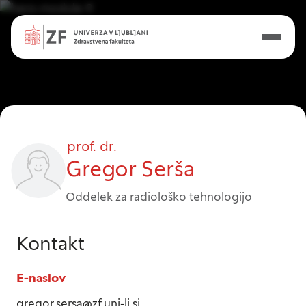
Nastavitve piškotkov
Vaša zasebnost
prof. dr.
Gregor Serša
Ko obiščete katero koli spletno mesto, mesto
lahko shrani ali pridobi informacije iz vašega
Oddelek za radiološko tehnologijo
brskalnika, večinoma v obliki piškotkov. Te
informacije se lahko navezujejo na vas, vaše
nastavitve, vašo napravo ali pa skrbijo, da vaše
Kontakt
spletno mesto deluje v skladu z vašimi
pričakovanji. Te informacije običajno ne razkrivajo
E-naslov
neposredno vaše identitete, vendar vam lahko
zagotovijo bolj prilagojeno spletno uporabniško
gregor.sersa@zf.uni-lj.si