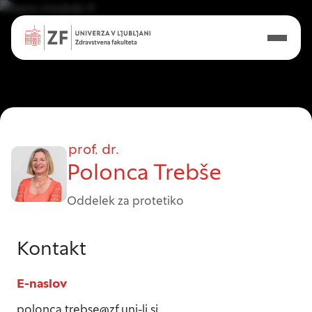
prof. dr.
Polonca Trebše
Oddelek za protetiko
Nastavitve piškotkov
Kontakt
Vaša zasebnost
E-naslov
Ko obiščete katero koli spletno mesto, mesto
polonca.trebse@zf.uni-lj.si