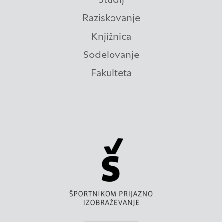
uporabo teh piškotkov zavrnete, ne bomo vedeli,
kdaj ste obiskali naše spletno mesto.
Raziskovanje
Knjižnica
Piškotki za ciljno usmerjenost
Sodelovanje
Te piškotke nastavijo naši oglaševalski partnerji.
Fakulteta
Partnerska oglaševalska podjetja jih lahko
uporabljajo za izdelavo profila vaših interesov, ki ga
nato uporabijo za prikazovanje ustreznih oglasov
na drugih spletnih mestih. Pri delu uporabljajo
edinstveno prepoznavanje vašega brskalnika in
naprave. Če zavrnete uporabo teh piškotkov, ne
boste deležni našega ciljnega spletnega
oglaševanja.
Zavrni vse