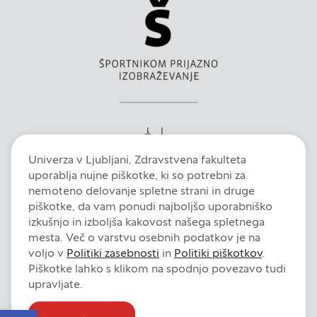
Partnerska oglaševalska podjetja jih lahko
uporabljajo za izdelavo profila vaših interesov, ki ga
nato uporabijo za prikazovanje ustreznih oglasov
na drugih spletnih mestih. Pri delu uporabljajo
edinstveno prepoznavanje vašega brskalnika in
naprave. Če zavrnete uporabo teh piškotkov, ne
boste deležni našega ciljnega spletnega
oglaševanja.
Univerza v Ljubljani, Zdravstvena fakulteta
uporablja nujne piškotke, ki so potrebni za
nemoteno delovanje spletne strani in druge
Zavrni vse
piškotke, da vam ponudi najboljšo uporabniško
izkušnjo in izboljša kakovost našega spletnega
mesta. Več o varstvu osebnih podatkov je na
Potrdi moje izbire
voljo v
Politiki zasebnosti
in
Politiki piškotkov
.
Piškotke lahko s klikom na spodnjo povezavo tudi
DOVOLI VSE
Intranet
E-pošta
Fiori
Dokumentni sistem
Izjava o dostopnosti
upravljate.
Pravno obvestilo
Politika zasebnosti
Politika piškotkov
Open toolbar
Nastavitve piškotkov