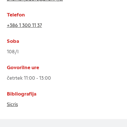
informacije se lahko navezujejo na vas, vaše
nastavitve, vašo napravo ali pa skrbijo, da vaše
Telefon
spletno mesto deluje v skladu z vašimi
pričakovanji. Te informacije običajno ne razkrivajo
+386 1 300 11 37
neposredno vaše identitete, vendar vam lahko
zagotovijo bolj prilagojeno spletno uporabniško
Soba
izkušnjo. Nekatere vrste piškotkov lahko zavrnete.
Klikajte različna imena kategorij, da si ogledate več
108/I
informacij in spremenite privzete nastavitve.
Blokiranje določenih vrst piškotkov vpliva na vašo
Govorilne ure
uporabo tega spletnega mesta in naše storitve.
Več informacij
četrtek 11:00 - 13:00
Bibliografija
Obvezni piškotki
Vedno aktivni
Sicris
Ti piškotki so nujni za delovanje spletnega mesta,
zato jih v naših sistemih ni mogoče izklopiti.
Običajno so nastavljeni samo kot odziv na vaša