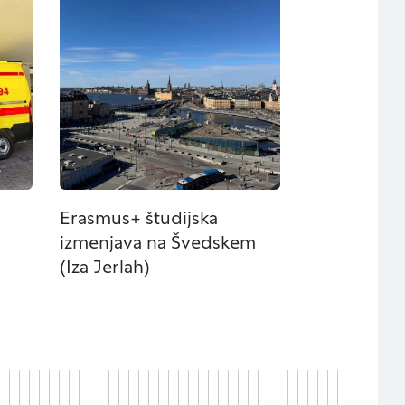
 da brskalnik blokira
e bodo delovali.
Išči
činkovitost
n najmanj
i, ki jih piškotki
i, kdaj ste obiskali
Erasmus+ študijska
izmenjava na Švedskem
(Iza Jerlah)
jih lahko uporabljajo
 oglasov na drugih
in naprave. Če
evanja.