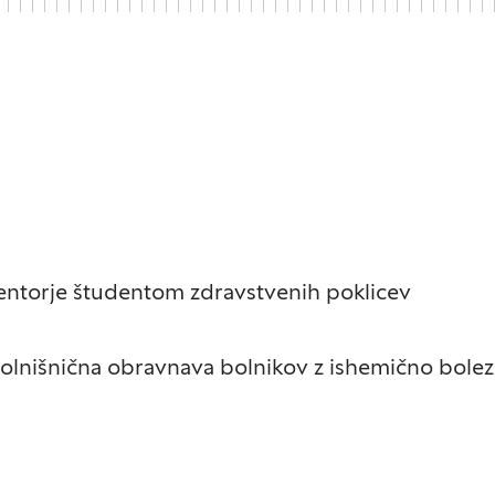
Potrdi moje izbire
entorje študentom zdravstvenih poklicev
bolnišnična obravnava bolnikov z ishemično bolez