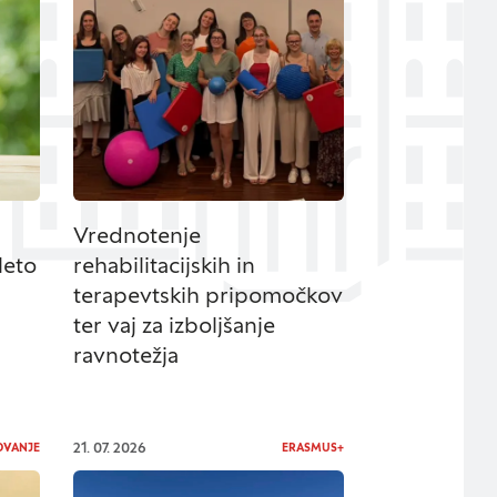
z vašega brskalnika,
vitve, vašo napravo
rmacije običajno ne
Vrednotenje
eno spletno
leto
rehabilitacijskih in
na kategorij, da si
terapevtskih pripomočkov
st piškotkov vpliva
ter vaj za izboljšanje
ravnotežja
Vedno aktivni
21. 07. 2026
OVANJE
ERASMUS+
če izklopiti.
htev, na primer