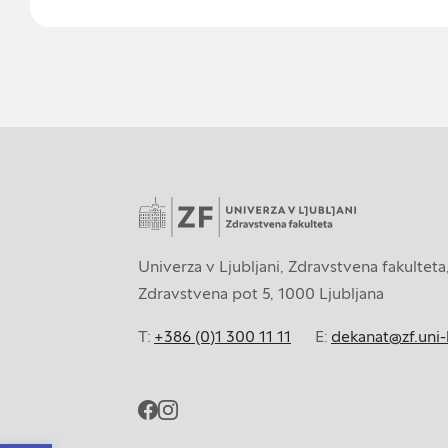
Univerza v Ljubljani, Zdravstvena fakulteta
Zdravstvena pot 5, 1000 Ljubljana
T:
+386 (0)1 300 11 11
E:
dekanat@zf.uni-l
facebook
instagram