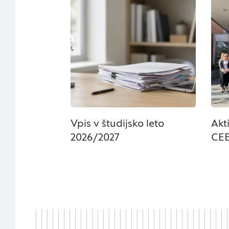
Iskanje
nastavitev zasebnosti
te piškotke ali vas 
Piškotki za učinkovi
S temi piškotki štej
delovanja našega spl
priljubljena, in opa
zbirajo, so združeni
Vpis v študijsko leto
Akt
naše spletno mesto.
2026/2027
CEE
Piškotki za ciljno us
Te piškotke nastavijo
za izdelavo profila v
spletnih mestih. Pri
zavrnete uporabo teh