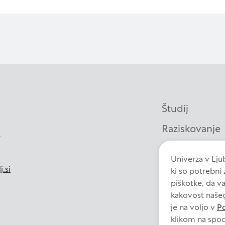
Študij
Raziskovanje
,
Knjižnica
Univerza v Ljub
Sodelovanje
j.si
ki so potrebni
piškotke, da v
Fakulteta
kakovost naše
je na voljo v
Po
klikom na spod