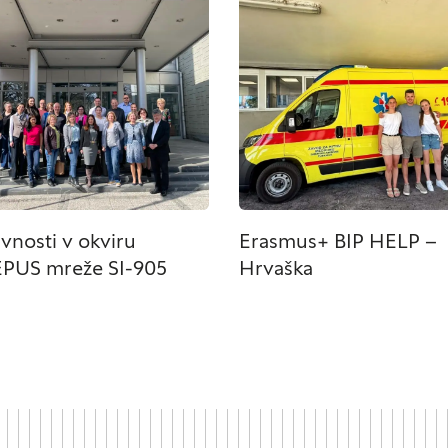
, prijava ali izpolnjevanje obrazcev. Na voljo imate nastavitev,
opozori na njih. V tem primeru nekateri deli spletnega mesta n
tost delovanja
emo obiske in izvor prometa, da lahko merimo in izboljšamo u
etnega mesta. Z njimi prepoznamo, katera mesta so najbolj i
zujemo, kako se obiskovalci pomikajo po spletnem mestu. Podatk
 in anonimni. Če uporabo teh piškotkov zavrnete, ne bomo vedel
ivnosti v okviru
Erasmus+ BIP HELP –
PUS mreže SI-905
Hrvaška
merjenost
 naši oglaševalski partnerji. Partnerska oglaševalska podjetja 
aših interesov, ki ga nato uporabijo za prikazovanje ustreznih
 delu uporabljajo edinstveno prepoznavanje vašega brskalnika 
 piškotkov, ne boste deležni našega ciljnega spletnega oglaš