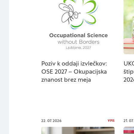
Nastavitve
Vaša zasebnost
Ko obiščete katero k
večinoma v obliki pi
ali pa skrbijo, da va
Poziv k oddaji izvlečkov:
UKC
razkrivajo neposredn
OSE 2027 – Okupacijska
štip
uporabniško izkušnjo.
znanost brez meja
202
ogledate več informa
na vašo uporabo teg
Obvezni piškotki
22. 07. 2026
21. 07
VPIS
Ti piškotki so nujni 
Običajno so nastavlj