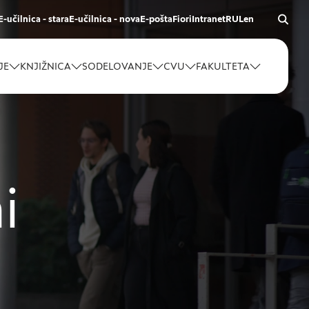
E-učilnica - stara
E-učilnica - nova
E-pošta
Fiori
Intranet
RUL
en
JE
KNJIŽNICA
SODELOVANJE
CVU
FAKULTETA
i