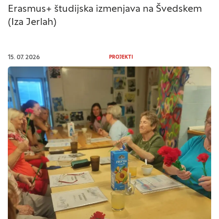
Erasmus+ študijska izmenjava na Švedskem
(Iza Jerlah)
Nastavitve piškotkov
15. 07. 2026
PROJEKTI
Vaša zasebnost
Ko obiščete katero koli spletno mesto, mesto
lahko shrani ali pridobi informacije iz vašega
brskalnika, večinoma v obliki piškotkov. Te
informacije se lahko navezujejo na vas, vaše
nastavitve, vašo napravo ali pa skrbijo, da vaše
spletno mesto deluje v skladu z vašimi
pričakovanji. Te informacije običajno ne razkrivajo
neposredno vaše identitete, vendar vam lahko
zagotovijo bolj prilagojeno spletno uporabniško
izkušnjo. Nekatere vrste piškotkov lahko zavrnete.