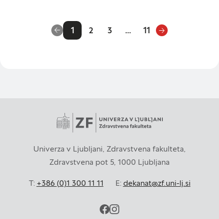
1
2
3
...
11
Univerza v Ljubljani, Zdravstvena fakulteta,
Zdravstvena pot 5, 1000 Ljubljana
T:
+386 (0)1 300 11 11
E:
dekanat@zf.uni-lj.si
facebook
instagram