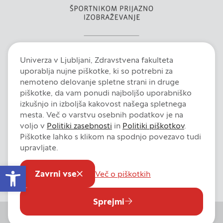
Univerza v Ljubljani, Zdravstvena fakulteta
uporablja nujne piškotke, ki so potrebni za
nemoteno delovanje spletne strani in druge
piškotke, da vam ponudi najboljšo uporabniško
izkušnjo in izboljša kakovost našega spletnega
mesta. Več o varstvu osebnih podatkov je na
voljo v
Politiki zasebnosti
in
Politiki piškotkov
.
Piškotke lahko s klikom na spodnjo povezavo tudi
upravljate.
Intranet
E-pošta
Fiori
Dokumentni sistem
Izjava o dostopnosti
Open toolbar
Pravno obvestilo
Politika zasebnosti
Politika piškotkov
Zavrni vse
Več o piškotkih
Nastavitve piškotkov
Sprejmi
© 2026 Univerza v Ljubljani, Zdravstvena fakulteta. Vse pravice