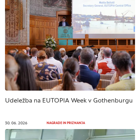
nato uporabijo za prikazovanje ustreznih oglasov
na drugih spletnih mestih. Pri delu uporabljajo
edinstveno prepoznavanje vašega brskalnika in
naprave. Če zavrnete uporabo teh piškotkov, ne
boste deležni našega ciljnega spletnega
oglaševanja.
Zavrni vse
Potrdi moje izbire
Udeležba na EUTOPIA Week v Gothenburgu
DOVOLI VSE
30. 06. 2026
NAGRADE IN PRIZNANJA