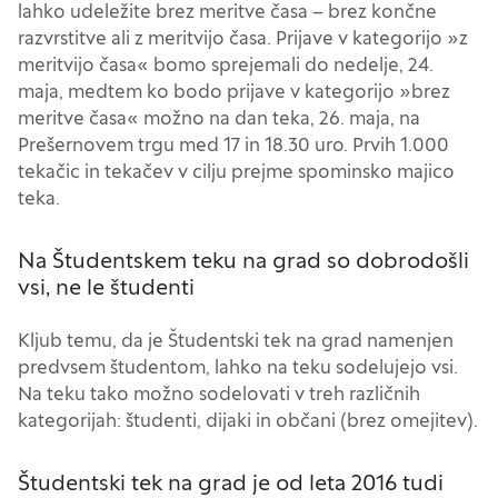
lahko udeležite brez meritve časa – brez končne
razvrstitve ali z meritvijo časa. Prijave v kategorijo »z
meritvijo časa« bomo sprejemali do nedelje, 24.
Nastavitve piškotkov
maja, medtem ko bodo prijave v kategorijo »brez
meritve časa« možno na dan teka, 26. maja, na
Prešernovem trgu med 17 in 18.30 uro. Prvih 1.000
Vaša zasebnost
tekačic in tekačev v cilju prejme spominsko majico
teka.
Ko obiščete katero koli spletno mesto, mesto
lahko shrani ali pridobi informacije iz vašega
Na Študentskem teku na grad so dobrodošli
brskalnika, večinoma v obliki piškotkov. Te
vsi, ne le študenti
informacije se lahko navezujejo na vas, vaše
nastavitve, vašo napravo ali pa skrbijo, da vaše
Kljub temu, da je Študentski tek na grad namenjen
spletno mesto deluje v skladu z vašimi
predvsem študentom, lahko na teku sodelujejo vsi.
pričakovanji. Te informacije običajno ne razkrivajo
Na teku tako možno sodelovati v treh različnih
neposredno vaše identitete, vendar vam lahko
kategorijah: študenti, dijaki in občani (brez omejitev).
zagotovijo bolj prilagojeno spletno uporabniško
izkušnjo. Nekatere vrste piškotkov lahko zavrnete.
Študentski tek na grad je od leta 2016 tudi
Klikajte različna imena kategorij, da si ogledate več