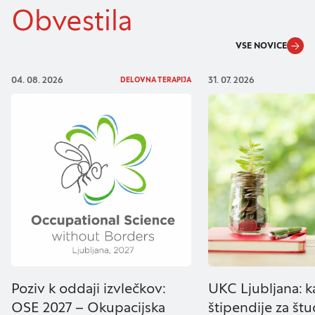
na drugih spletnih mestih. Pri delu uporabljajo
Obvestila
edinstveno prepoznavanje vašega brskalnika in
naprave. Če zavrnete uporabo teh piškotkov, ne
VSE NOVICE
boste deležni našega ciljnega spletnega
oglaševanja.
04. 08. 2026
31. 07. 2026
DELOVNA TERAPIJA
Zavrni vse
Potrdi moje izbire
DOVOLI VSE
Poziv k oddaji izvlečkov:
UKC Ljubljana: 
OSE 2027 – Okupacijska
štipendije za štu