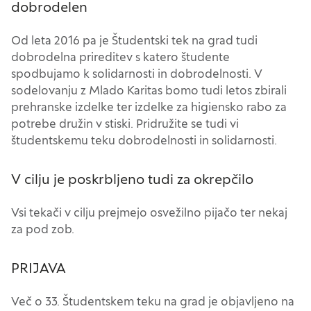
dobrodelen
informacij in spremenite privzete nastavitve.
Blokiranje določenih vrst piškotkov vpliva na vašo
Od leta 2016 pa je Študentski tek na grad tudi
uporabo tega spletnega mesta in naše storitve.
dobrodelna prireditev s katero študente
Več informacij
spodbujamo k solidarnosti in dobrodelnosti. V
sodelovanju z Mlado Karitas bomo tudi letos zbirali
Obvezni piškotki
prehranske izdelke ter izdelke za higiensko rabo za
Vedno aktivni
potrebe družin v stiski. Pridružite se tudi vi
Ti piškotki so nujni za delovanje spletnega mesta,
študentskemu teku dobrodelnosti in solidarnosti.
zato jih v naših sistemih ni mogoče izklopiti.
Običajno so nastavljeni samo kot odziv na vaša
V cilju je poskrbljeno tudi za okrepčilo
dejanja, ki vodijo do storitvenih zahtev, na primer
nastavitev zasebnosti, prijava ali izpolnjevanje
Vsi tekači v cilju prejmejo osvežilno pijačo ter nekaj
obrazcev. Na voljo imate nastavitev, da brskalnik
za pod zob.
blokira te piškotke ali vas opozori na njih. V tem
primeru nekateri deli spletnega mesta ne bodo
Iskanje
PRIJAVA
delovali.
Več o 33. Študentskem teku na grad je objavljeno na