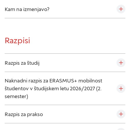
Kam na izmenjavo?
Razpisi
Nastavitve piškotkov
Razpis za študij
Vaša zasebnost
Naknadni razpis za ERASMUS+ mobilnost
Ko obiščete katero koli spletno mesto, mesto
študentov v študijskem letu 2026/2027 (2.
lahko shrani ali pridobi informacije iz vašega
semester)
brskalnika, večinoma v obliki piškotkov. Te
informacije se lahko navezujejo na vas, vaše
nastavitve, vašo napravo ali pa skrbijo, da vaše
Razpis za prakso
spletno mesto deluje v skladu z vašimi
pričakovanji. Te informacije običajno ne razkrivajo