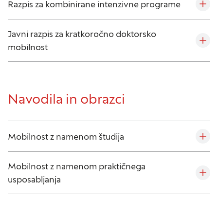
neposredno vaše identitete, vendar vam lahko
Razpis za kombinirane intenzivne programe
zagotovijo bolj prilagojeno spletno uporabniško
izkušnjo. Nekatere vrste piškotkov lahko zavrnete.
Javni razpis za kratkoročno doktorsko
Klikajte različna imena kategorij, da si ogledate več
mobilnost
informacij in spremenite privzete nastavitve.
Blokiranje določenih vrst piškotkov vpliva na vašo
uporabo tega spletnega mesta in naše storitve.
Več informacij
Navodila in obrazci
Obvezni piškotki
Vedno aktivni
Mobilnost z namenom študija
Ti piškotki so nujni za delovanje spletnega mesta,
zato jih v naših sistemih ni mogoče izklopiti.
Običajno so nastavljeni samo kot odziv na vaša
Mobilnost z namenom praktičnega
dejanja, ki vodijo do storitvenih zahtev, na primer
usposabljanja
nastavitev zasebnosti, prijava ali izpolnjevanje
obrazcev. Na voljo imate nastavitev, da brskalnik
blokira te piškotke ali vas opozori na njih. V tem