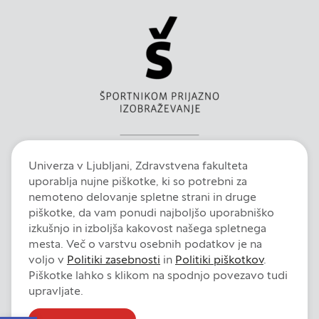
Univerza v Ljubljani, Zdravstvena fakulteta
uporablja nujne piškotke, ki so potrebni za
nemoteno delovanje spletne strani in druge
piškotke, da vam ponudi najboljšo uporabniško
izkušnjo in izboljša kakovost našega spletnega
mesta. Več o varstvu osebnih podatkov je na
voljo v
Politiki zasebnosti
in
Politiki piškotkov
.
Piškotke lahko s klikom na spodnjo povezavo tudi
upravljate.
Intranet
E-pošta
Fiori
Dokumentni sistem
Izjava o dostopnosti